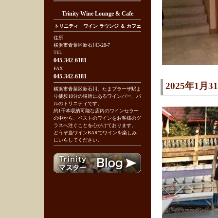
Trinity Wine Lounge & Cafe
トリニティ ワイン ラウンジ ＆ カフェ
住所
横浜市青葉区新石川3-28-7
TEL
045-342-6181
FAX
045-342-6181
2025年1
横浜市青葉区新石川、たまプラーザ駅よ
り徒歩10分の場所にあるワインバー、バ
ルのトリニティです。
約1千本収納可能な店内のワインセラー
の中から、ベストのワインをお客様のグ
ラスへ注ぐことを心がけております。
どうぞ当ワインBARでワインを楽しみ
にいらしてください。