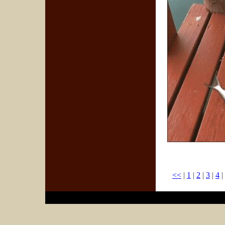
<<
|
1
|
2
|
3
|
4
|