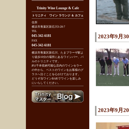
Trinity Wine Lounge & Cafe
トリニティ ワイン ラウンジ ＆ カフェ
住所
横浜市青葉区新石川3-28-7
TEL
2023年9月3
045-342-6181
FAX
045-342-6181
横浜市青葉区新石川、たまプラーザ駅よ
り徒歩10分の場所にあるワインバー、バ
ルのトリニティです。
約1千本収納可能な店内のワインセラー
の中から、ベストのワインをお客様のグ
ラスへ注ぐことを心がけております。
どうぞ当ワインBARでワインを楽しみ
にいらしてください。
2023年9月2